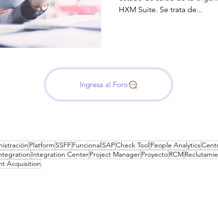
HXM Suite. Se trata de...
Ingresa al Foro
istración
Platform
SSFF
Funcional
SAP
Check Tool
People Analytics
Cent
ntegration
Integration Center
Project Manager
Proyecto
RCM
Reclutami
nt Acquisition