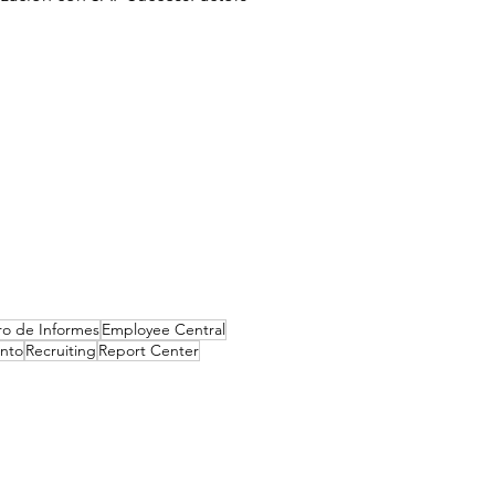
ro de Informes
Employee Central
ento
Recruiting
Report Center