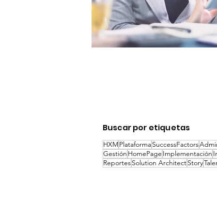
Buscar por etiquetas
HXM
Plataforma
SuccessFactors
Admin
Gestión
HomePage
Implementación
I
Reportes
Solution Architect
Story
Tale