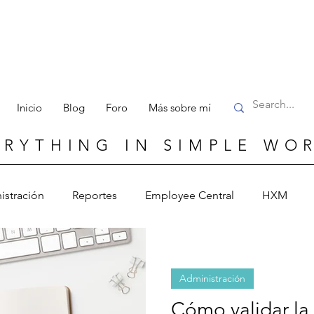
Inicio
Blog
Foro
Más sobre mí
ERYTHING IN SIMPLE WO
istración
Reportes
Employee Central
HXM
Administración
Cómo validar la