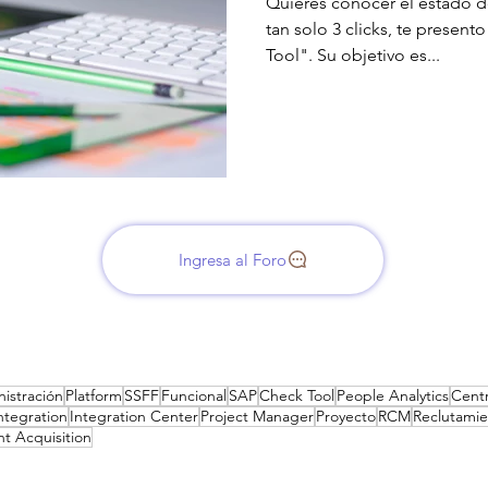
Quieres conocer el estado d
tan solo 3 clicks, te present
Tool". Su objetivo es...
Ingresa al Foro
istración
Platform
SSFF
Funcional
SAP
Check Tool
People Analytics
Cent
ntegration
Integration Center
Project Manager
Proyecto
RCM
Reclutami
nt Acquisition