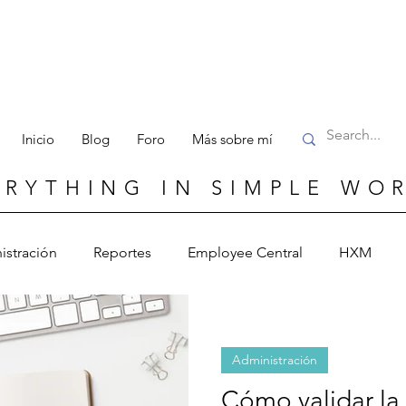
Inicio
Blog
Foro
Más sobre mí
ERYTHING IN SIMPLE WO
istración
Reportes
Employee Central
HXM
Administración
Cómo validar la