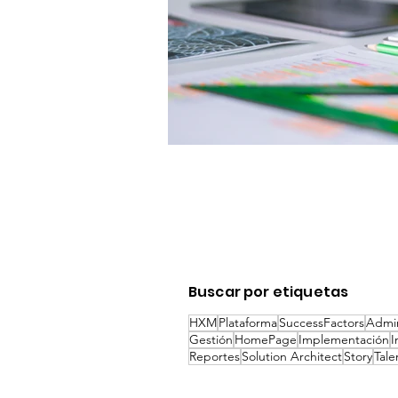
Buscar por etiquetas
HXM
Plataforma
SuccessFactors
Admin
Gestión
HomePage
Implementación
I
Reportes
Solution Architect
Story
Tale