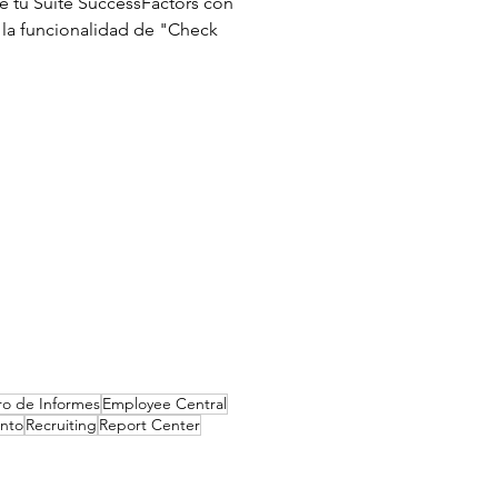
e tu Suite SuccessFactors con
o la funcionalidad de "Check
ro de Informes
Employee Central
ento
Recruiting
Report Center