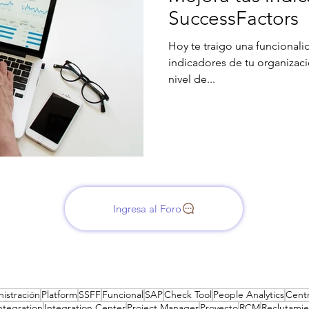
SuccessFactors
Hoy te traigo una funcionali
indicadores de tu organizació
nivel de...
Ingresa al Foro
istración
Platform
SSFF
Funcional
SAP
Check Tool
People Analytics
Cent
ntegration
Integration Center
Project Manager
Proyecto
RCM
Reclutami