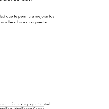
dad que te permitirá mejorar los
n y llevarlos a su siguiente
ro de Informes
Employee Central
ento
Recruiting
Report Center