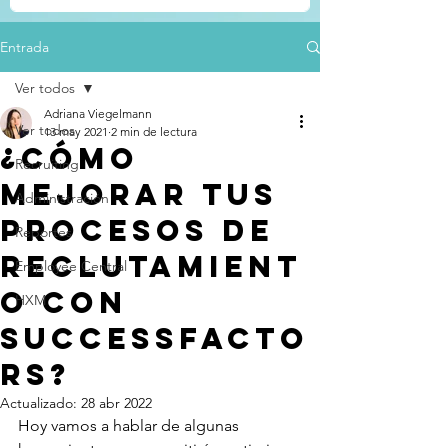
Entrada
Ver todos
Adriana Viegelmann
Ver todos
13 may 2021
2 min de lectura
¿Cómo
Recruiting
mejorar tus
Administración
procesos de
Reportes
reclutamient
Employee Central
o con
HXM
SuccessFacto
rs?
Actualizado:
28 abr 2022
Hoy vamos a hablar de algunas 